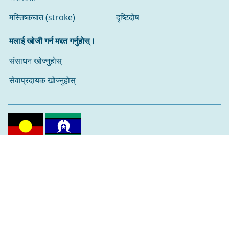
मस्तिष्कघात (stroke)
दृष्टिदोष
मलाई खोजी गर्न मद्दत गर्नुहोस्।
संसाधन खोज्नुहोस्‌
सेवाप्रदायक खोज्नुहोस्‌
हामीले काम गर्ने र बस्ने भूमिको परम्परागत मालिकहरूलाई हामी स्वीकार
गर्दछौं।
हामी विगत, वर्तमान र उदीयमान ज्येष्ठहरूप्रति सम्मान प्रकट गर्दछौं।
हामीलाई फलो गर्नुहोस्