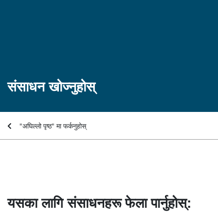
संसाधन खोज्नुहोस्‌
"अघिल्लो पृष्ठ" मा फर्कनुहोस्
यसका लागि संसाधनहरू फेला पार्नुहोस्: