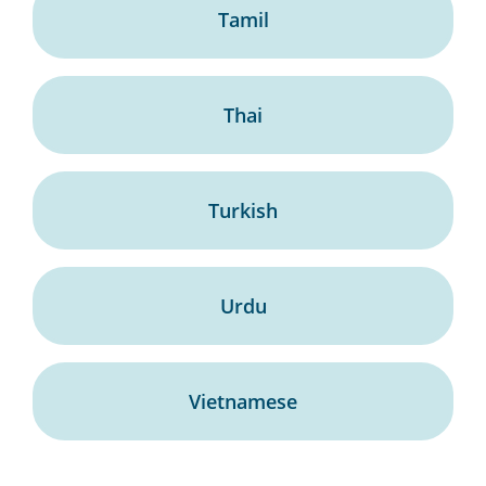
Tamil
Thai
Turkish
Urdu
Vietnamese