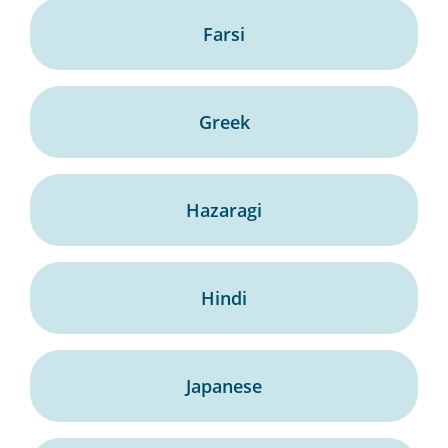
Farsi
Greek
Hazaragi
Hindi
Japanese