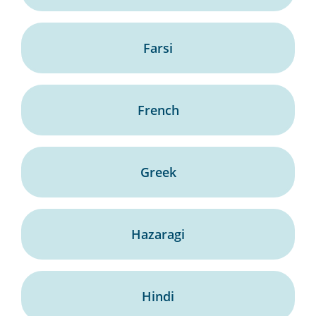
Farsi
French
Greek
Hazaragi
Hindi