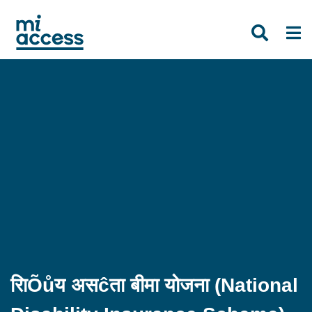
Skip
to
main
content
रािÕůय असĉता बीमा योजना (National