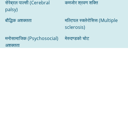
सेरेब्रल पाल्सी (Cerebral
कमजोर श्रवण शक्ति
palsy)
बौद्धिक अशक्तता
मल्टिपल स्क्लेरोसिस (Multiple
sclerosis)
मनोसामाजिक (Psychosocial)
मेरुदण्डको चोट
अशक्तता
मस्तिष्कघात (stroke)
दृष्टिदोष
मलाई खोजी गर्न मद्दत गर्नुहोस्।
संसाधन खोज्नुहोस्‌
सेवाप्रदायक खोज्नुहोस्‌