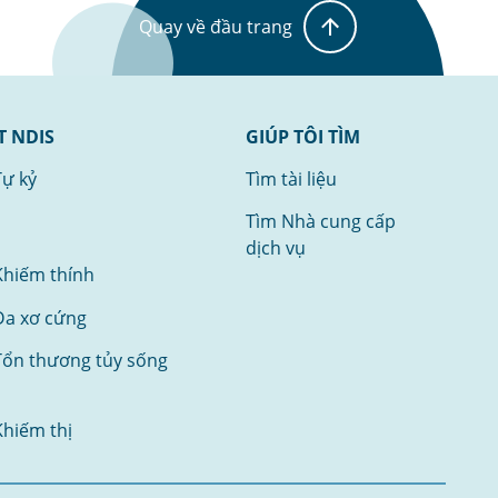
Quay về đầu trang
T NDIS
GIÚP TÔI TÌM
Tự kỷ
Tìm tài liệu
Tìm Nhà cung cấp
dịch vụ
Khiếm thính
Đa xơ cứng
Tổn thương tủy sống
Khiếm thị