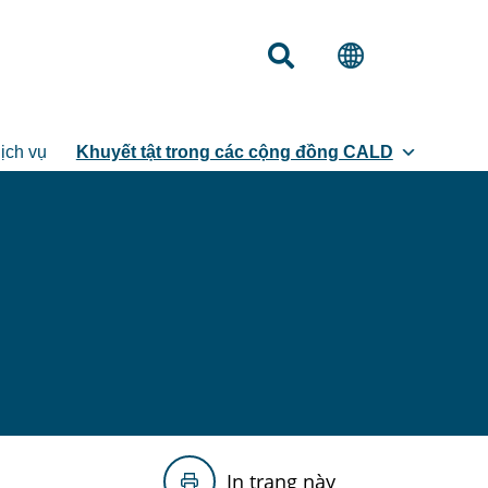
ịch vụ
Khuyết tật trong các cộng đồng CALD
In trang này