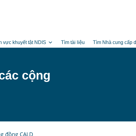
h vực khuyết tật NDIS
Tìm tài liệu
Tìm Nhà cung cấp d
 các cộng
ộng đồng CALD