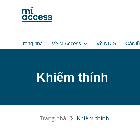
Skip
to
main
content
Trang nhà
Về MiAccess
Về NDIS
Các lĩ
Khiếm thính
Trang nhà
Khiếm thính