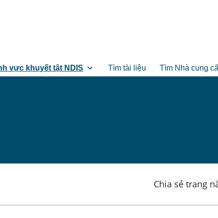
nh vực khuyết tật NDIS
Tìm tài liệu
Tìm Nhà cung cấ
Chia sẻ trang n