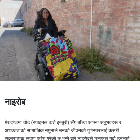
नाइरोब
मेरुदण्डमा चोट (स्पाइनल कर्ड इन्जुरी) सँग बाँच्दा आफ्ना अनुभवहरू र
अशक्तताको सामाजिक नमुनाले उनको जीवनको गुणस्तरलाई कसरी
सकारात्मक रूपमा फ्रेम गरेको छ भन्ने बारे नाइरोबले छलफल गर्दा उनलाई