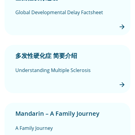
Global Developmental Delay Factsheet
多发性硬化症 简要介绍
Understanding Multiple Sclerosis
Mandarin – A Family Journey
A Family Journey