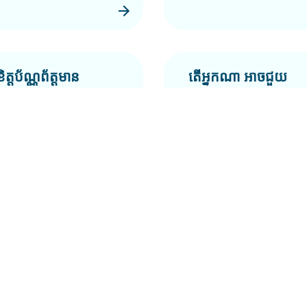
ខិត្តប័ណ្ណព័ត្តមាន
តើអ្នកណា អាចជួយ
បាន?
What is Autism?
Who can help