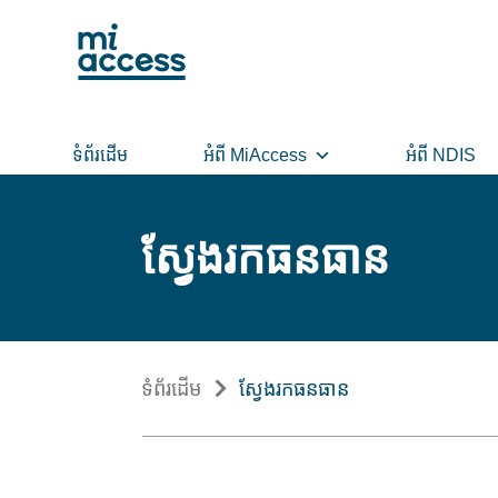
Skip
to
main
content
ទំព័រដើម
អំពី MiAccess
អំពី NDIS
ស្វែងរកធនធាន
ទំព័រដើម
ស្វែងរកធនធាន