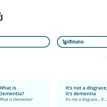
់
ផ្នែកពិការភាព
What is
It’s not a disgrace
Dementia?
it’s dementia
What is Dementia?
It’s not a disgrace… It’s
dementia