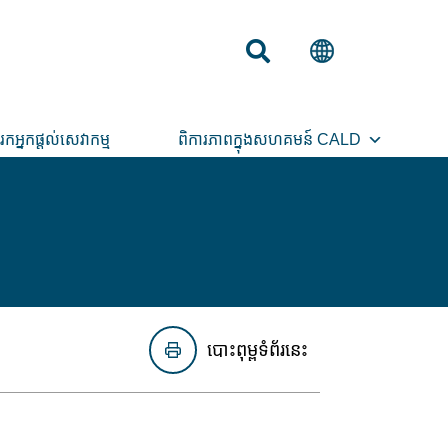
រកអ្នកផ្តល់សេវាកម្ម
ពិការភាពក្នុងសហគមន៍ CALD
បោះពុម្ពទំព័រនេះ