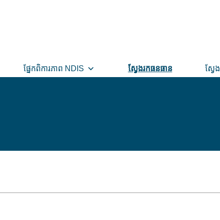
ផ្នែកពិការភាព NDIS
ស្វែងរកធនធាន
ស្វែង