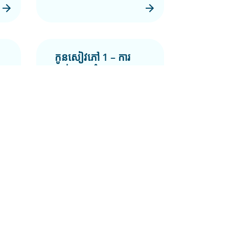
កូនសៀវភៅ 1 – ការ
ដាក់ពាក្យសុំ NDIS
Booklet 1 – Applying for
the NDIS
ត្រឡប់ទៅខាងលើ