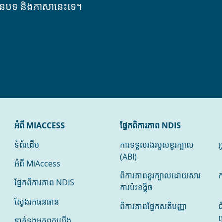
ានបទ និងភាសានេះទេ។
អំពី MIACCESS
ផ្នែកពិការភាព NDIS
ទំព័រដើម
ការទទួលរងរបួសខួរក្បាល
អ
(ABI)
អំពី MiAccess
ពិការភាពខួរក្បាលដោយសារ
ក
ផ្នែកពិការភាព NDIS
ការប៉ះទង្គិច
ស្វែងរកធនធាន
ពិការភាពផ្នែកសតិបញ្ញា
ជ
ច
ទាក់ទងមកពួកយើង