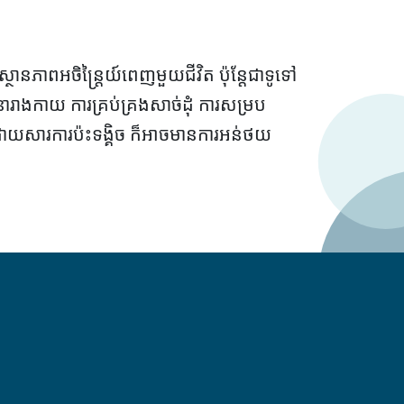
ភាពអចិន្ត្រៃយ៍ពេញមួយជីវិត ប៉ុន្តែជាទូទៅ
ាងកាយ ការគ្រប់គ្រងសាច់ដុំ ការសម្រប
ាលដោយសារការប៉ះទង្គិច ក៏អាចមានការអន់ថយ