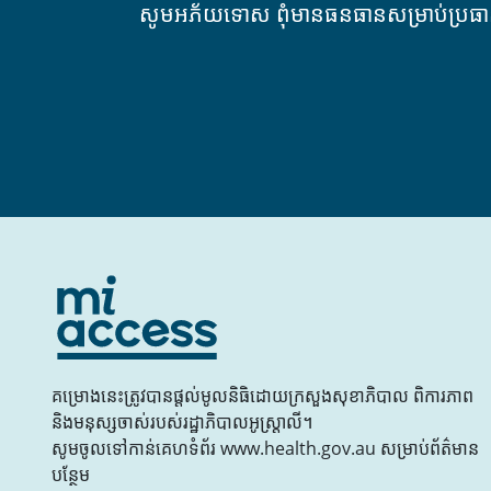
សូមអភ័យទោស ពុំមានធនធានសម្រាប់ប្រធ
គម្រោងនេះត្រូវបានផ្តល់មូលនិធិដោយក្រសួងសុខាភិបាល ពិការភាព
និងមនុស្សចាស់របស់រដ្ឋាភិបាលអូស្ត្រាលី។
សូមចូលទៅកាន់គេហទំព័រ www.health.gov.au សម្រាប់ព័ត៌មាន
បន្ថែម