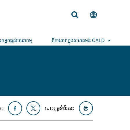
រកអ្នកផ្តល់សេវាកម្ម
ពិការភាពក្នុងសហគមន៍ CALD
េះ
បោះពុម្ពទំព័រនេះ