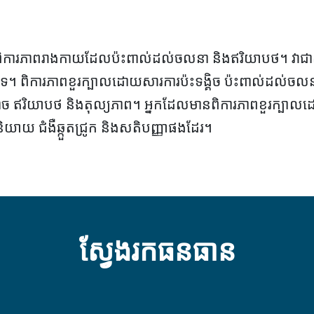
ពិការភាពរាងកាយដែលប៉ះពាល់ដល់ចលនា និងឥរិយាបថ។ វាជាស្ថាន
 ពិការភាពខួរក្បាលដោយសារការប៉ះទង្គិច ប៉ះពាល់ដល់ចលនារ
ភាពភ្ញោច ឥរិយាបថ និងតុល្យភាព។ អ្នកដែលមានពិការភាពខួរក្ប
យាយ ជំងឺឆ្កួតជ្រូក និងសតិបញ្ញាផងដែរ។
ស្វែងរកធនធាន