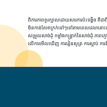
ពិការភាពខួរក្បាលដោយសារការប៉ះទង្គិច គឺជា
មិនកាន់តែអាក្រក់ទៅៗទៅតាមពេលវេលានោះទេ។
សម្រួលសាច់ដុំ កម្លាំងកន្ត្រាក់នៃសាច់ដុំ 
លើការមើលឃើញ ការរៀនសូត្រ ការស្តាប់ ការនិ