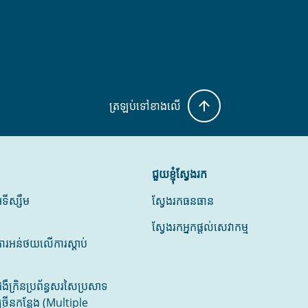
ត្រឡប់ទៅខាងលើ
ជួយខ្ញុំស្វែងរក
ូទីស្សឹម
ស្វែងរកធនធាន
ស្វែងរកអ្នកផ្តល់សេវាកម្ម
ារអន់ថយលើការស្តាប់
ំងឺក្រិនប្រព័ន្ធសរសៃប្រសាទ
្រើនកន្លែង (Multiple