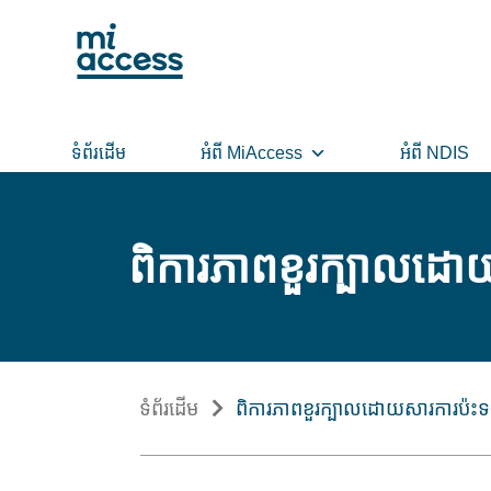
Skip
to
main
content
ទំព័រដើម
អំពី MiAccess
អំពី NDIS
ពិការភាពខួរក្បាលដោយ
ទំព័រដើម
ពិការភាពខួរក្បាលដោយសារការប៉ះទង្