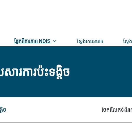
ផ្នែកពិការភាព NDIS
ស្វែងរកធនធាន
ស្វែង
សារការប៉ះទង្គិច
គិច
ចែករំលែកទំព័រន