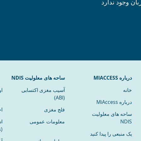
بان وجود ندارد
درباره MIACCESS
ساحه های معلولیت NDIS
خانه
آسیب مغزی اکتسابی
ا
(ABI)
درباره MiAccess
فلج مغزی
اخ
ساحه های معلولیت
NDIS
معلومات عمومی
ا
(Multiple sclerosis)
یک منبعی را پیدا کنید