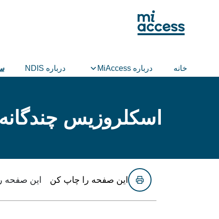
Ski
t
mai
conten
خانه
درباره MiAccess
درباره NDIS
سا
اسکلروزیس چندگانه (ultiple sclerosis
این صفحه را چاپ کن
این صفحه را