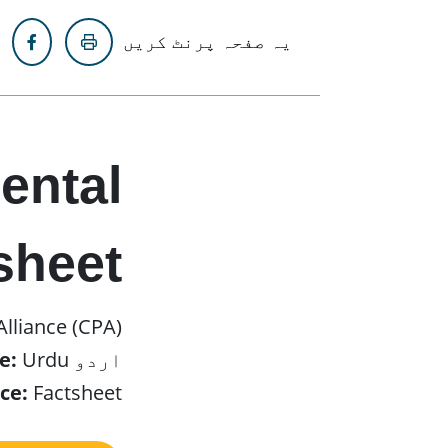
یہ صفحہ پرنٹ کریں
ental
sheet
Alliance (CPA)
اردو
Urdu
e:
ce:
Factsheet