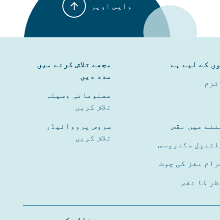
واپس اوپر
مجھے تلاش کرنے میں
مدد دیں
ٹزم
معلوماتی وسیلہ
تلاش کریں
ننے میں نقص
سروس پرووائیڈر
تلاش کریں
لٹیپل سکلروسس
رام مغز کی چوٹ
ظر کا نقص