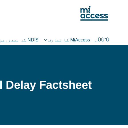
Ski
t
mai
conten
ÛÙˆÙ…
MiAccess کا تعارف
NDIS کن معذوریوں کے لیے ہے
 Delay Factsheet