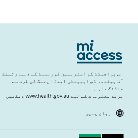
اس پراجیکٹ کو آسٹریلین گورنمنٹ کے ڈیپارٹمنٹ
آف ہیلتھ، ڈس ایبیلٹی اینڈ ایجنگ کی طرف سے
فنڈنگ ملی ہے۔
مزید معلومات کے لیے www.health.gov.au دیکھیں
زبان چنیں