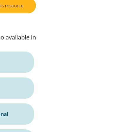
his resource
o available in
onal