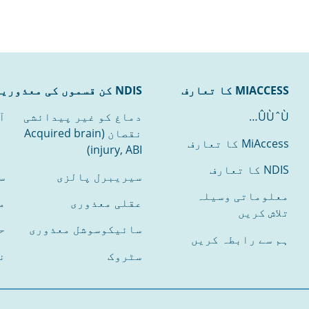
MIACCESS کا تعارف
NDIS کن قسموں کی معذوریوں کے لیے ہے
ÛÙˆÙ…
دماغ کو غیر پیدائشی
آ
نقصان (Acquired brain
MiAccess کا تعارف
injury, ABI)
NDIS کا تعارف
سیریبرل پالزی
س
معلوماتی وسیلہ
عقلی معذوری
م
تلاش کریں
سائیکوسوشل معذوری
ح
ہم سے رابطہ کریں
سٹروک
ن