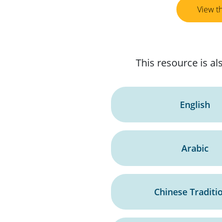
View t
This resource is als
English
Arabic
Chinese Traditi