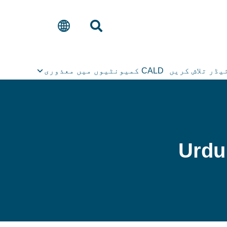
ڈر تلاش کریں
CALD کمیونٹیوں میں معذوری
Urdu