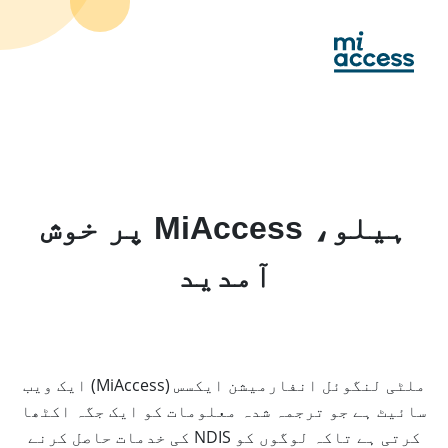
Ski
t
mai
conten
ہیلو، MiAccess پر خوش
آمدید
ملٹی لنگوئل انفارمیشن ایکسس (MiAccess) ایک ویب
سائیٹ ہے جو ترجمہ شدہ معلومات کو ایک جگہ اکٹھا
کرتی ہے تاکہ لوگوں کو NDIS کی خدمات حاصل کرنے