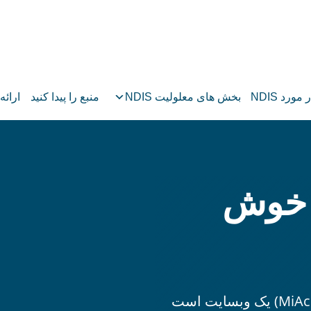
 مورد NDIS
بخش های معلولیت NDIS
منبع را پیدا کنید
ارائه
ه MiAccess خوش
دسترسی به اطلاعات چند زبانه (MiAccess) یک وبسایت است