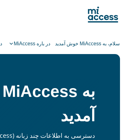
Ski
t
mai
conten
سلام، به MiAccess خوش آمدید
در باره MiAccess
در
ب
آمدید