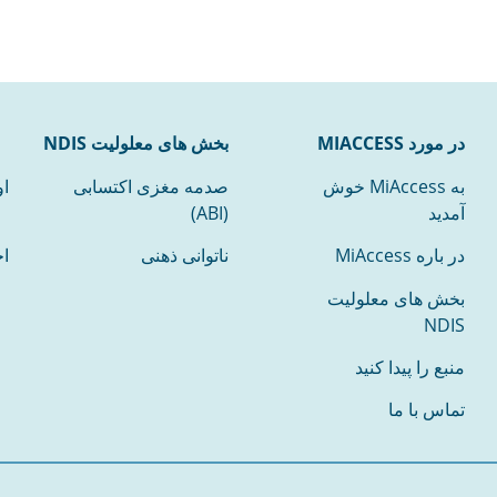
در مورد MIACCESS
بخش های معلولیت NDIS
به MiAccess خوش
صدمه مغزی اکتسابی
ا
آمدید
(ABI)
در باره MiAccess
ناتوانی ذهنی
ا
بخش های معلولیت
NDIS
منبع را پیدا کنید
تماس با ما