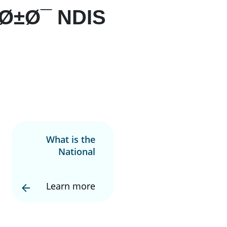
ˆØ±Ø¯ NDIS
What is the
National
Disability
Insurance
Learn more
Scheme (NDIS)