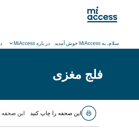
Ski
t
mai
conten
سلام، به MiAccess خوش آمدید
در باره MiAccess
در
فلج مغزی
این صحفه را چاپ کنید
این صحفه ر