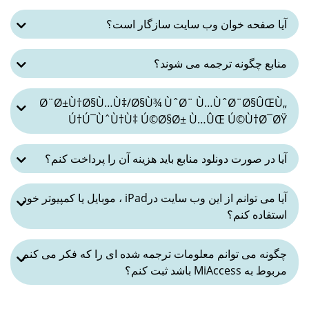
آیا صفحه خوان وب سایت سازگار است؟
منابع چگونه ترجمه می شوند؟
Ø¨Ø±Ù†Ø§Ù…Ù‡/Ø§Ù¾ ÙˆØ¨ Ù…ÙˆØ¨Ø§ÛŒÙ„
Ú†Ú¯ÙˆÙ†Ù‡ Ú©Ø§Ø± Ù…ÛŒ Ú©Ù†Ø¯ØŸ
آیا در صورت دونلود منابع باید هزینه آن را پرداخت کنم؟
آیا می توانم از این وب سایت درiPad ، موبایل یا کمپیوتر خود
استفاده کنم؟
چگونه می توانم معلومات ترجمه شده ای را که فکر می کنم
مربوط به MiAccess باشد ثبت کنم؟