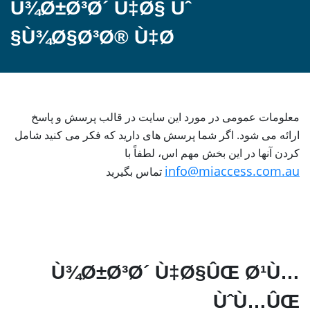
Ù¾Ø±Ø³Ø´ Ù‡Ø§ Ùˆ
Ù¾Ø§Ø³Ø® Ù‡Ø§
معلومات عمومی در مورد این سایت در قالب پرسش و پاسخ
ارائه می شود. اگر شما پرسش های دارید که فکر می کنید شامل
کردن آنها در این بخش مهم اس، لطفاً با
info@miaccess.com.au
تماس بگیرید
Ù¾Ø±Ø³Ø´ Ù‡Ø§ÛŒ Ø¹Ù…
ÙˆÙ…ÛŒ