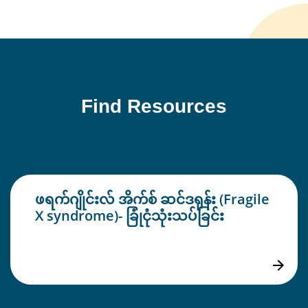
Find Resources
ဖရက်ဂျိုင်းလ် အိက်စ် ဆင်ဒရုန်း (Fragile
X syndrome)- ခြုံငုံသုံးသပ်ခြင်း