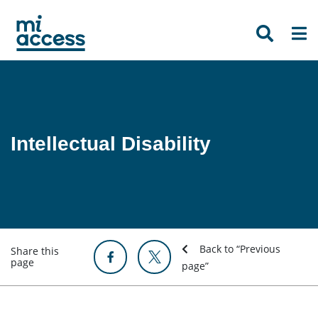
Skip
to
main
content
Intellectual Disability
Back to “Previous
Share this
page
page”