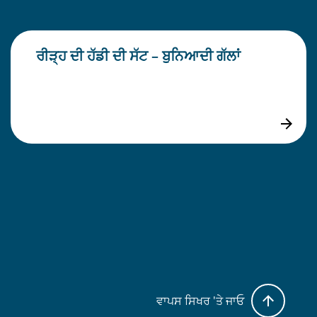
ਰੀੜ੍ਹ ਦੀ ਹੱਡੀ ਦੀ ਸੱਟ – ਬੁਨਿਆਦੀ ਗੱਲਾਂ
ਵਾਪਸ ਸਿਖਰ 'ਤੇ ਜਾਓ