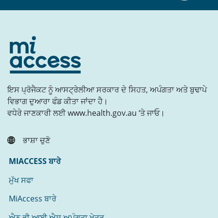
ਇਸ ਪ੍ਰੋਜੈਕਟ ਨੂੰ ਆਸਟ੍ਰੇਲੀਆ ਸਰਕਾਰ ਦੇ ਸਿਹਤ, ਅਪੰਗਤਾ ਅਤੇ ਬੁਢਾਪੇ
ਵਿਭਾਗ ਦੁਆਰਾ ਫੰਡ ਕੀਤਾ ਜਾਂਦਾ ਹੈ।
ਵਧੇਰੇ ਜਾਣਕਾਰੀ ਲਈ www.health.gov.au ‘ਤੇ ਜਾਓ।
ਭਾਸ਼ਾ ਚੁਣੋ
MIACCESS ਬਾਰੇ
ਮੁੱਖ ਸਫਾ
MiAccess ਬਾਰੇ
ਐਨ ਡੀ ਆਈ ਐਸ ਅਪੰਗਤਾ ਖੇਤਰ