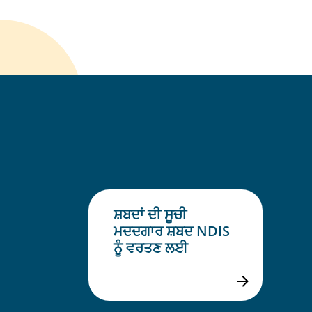
ਸ਼ਬਦਾਂ ਦੀ ਸੂਚੀ
ਮਦਦਗਾਰ ਸ਼ਬਦ NDIS
ਨੂੰ ਵਰਤਣ ਲਈ