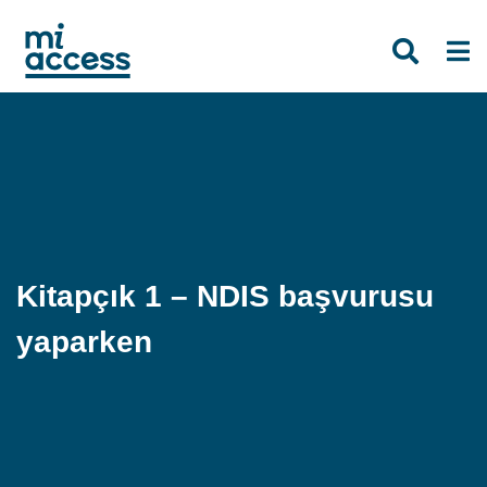
Skip
to
main
content
Kitapçık 1 – NDIS başvurusu
yaparken