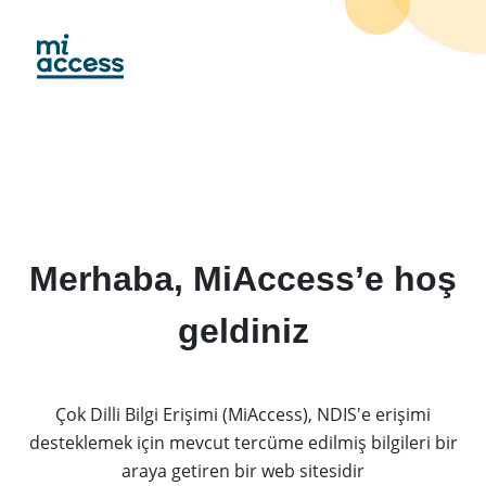
Skip
to
main
content
Merhaba, MiAccess’e hoş
geldiniz
Çok Dilli Bilgi Erişimi (MiAccess), NDIS'e erişimi
desteklemek için mevcut tercüme edilmiş bilgileri bir
araya getiren bir web sitesidir