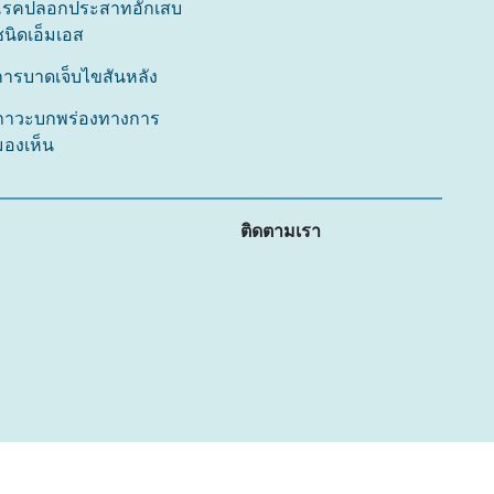
โรคปลอกประสาทอักเสบ
ชนิดเอ็มเอส
การบาดเจ็บไขสันหลัง
ภาวะบกพร่องทางการ
มองเห็น
ติดตามเรา
สร้างโดย
Whitetower Digital