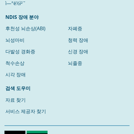
ì—°ë½ì²˜
NDIS 장애 분야
후천성 뇌손상(ABI)
자폐증
뇌성마비
청력 장애
다발성 경화증
신경 장애
척수손상
뇌졸중
시각 장애
검색 도우미
자료 찾기
서비스 제공자 찾기