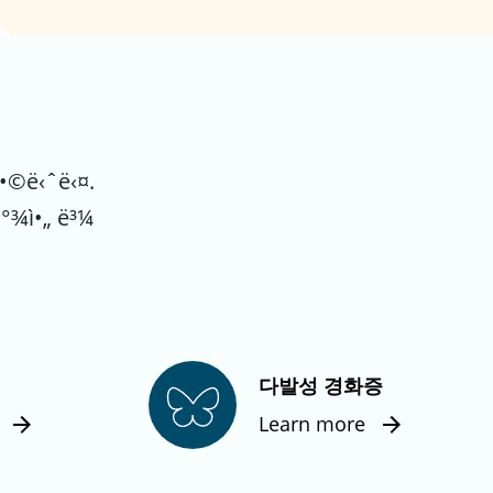
µí•©ë‹ˆë‹¤.
ì°¾ì•„ ë³¼
다발성 경화증
Learn more