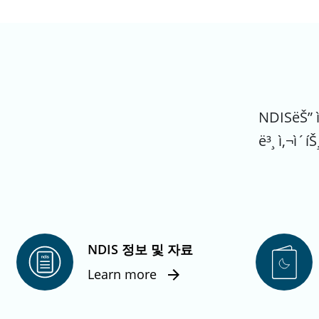
NDISëŠ” ìž
ë³¸ ì‚¬ì
NDIS 정보 및 자료
Learn more