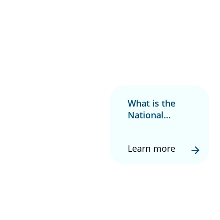
What is the
National
Disability
Insurance
Learn more
Scheme (NDIS)