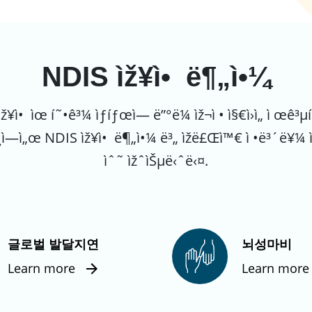
NDIS ìž¥ì• ë¶„ì•¼
¥ì• ìœ í˜•ê³¼ ìƒíƒœì— ë”°ë¼ ìž¬ì • ì§€ì›ì„ ì œê³
´íŠ¸ì—ì„œ NDIS ìž¥ì• ë¶„ì•¼ ë³„ ìžë£Œì™€ ì •ë³´ë¥¼ 
ìˆ˜ ìžˆìŠµë‹ˆë‹¤.
글로벌 발달지연
뇌성마비
Learn more
Learn more