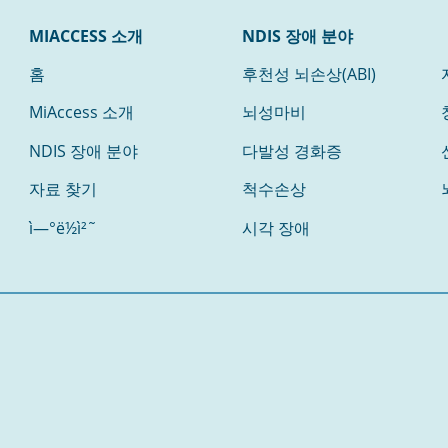
MIACCESS 소개
NDIS 장애 분야
홈
후천성 뇌손상(ABI)
MiAccess 소개
뇌성마비
NDIS 장애 분야
다발성 경화증
자료 찾기
척수손상
ì—°ë½ì²˜
시각 장애