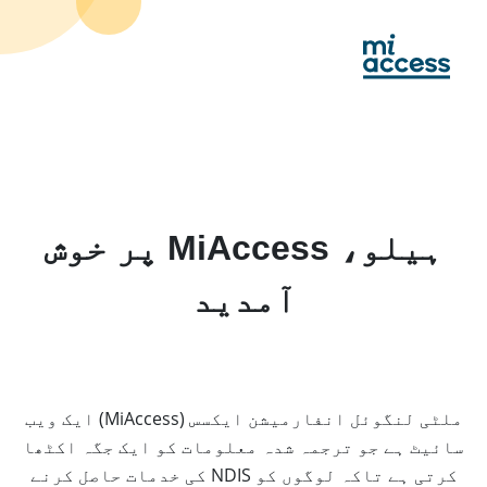
Ski
t
mai
conten
ہیلو، MiAccess پر خوش
آمدید
ملٹی لنگوئل انفارمیشن ایکسس (MiAccess) ایک ویب
سائیٹ ہے جو ترجمہ شدہ معلومات کو ایک جگہ اکٹھا
کرتی ہے تاکہ لوگوں کو NDIS کی خدمات حاصل کرنے