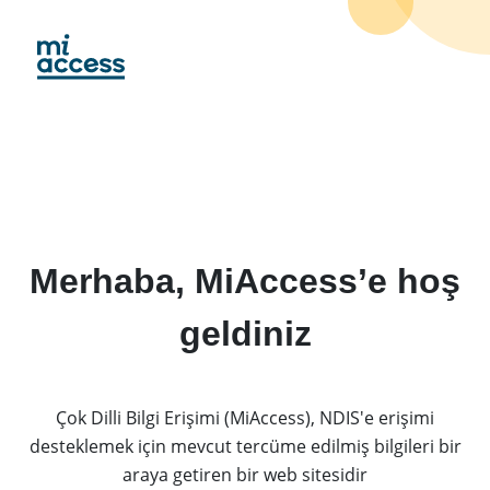
Skip
to
main
content
Merhaba, MiAccess’e hoş
geldiniz
Çok Dilli Bilgi Erişimi (MiAccess), NDIS'e erişimi
desteklemek için mevcut tercüme edilmiş bilgileri bir
araya getiren bir web sitesidir