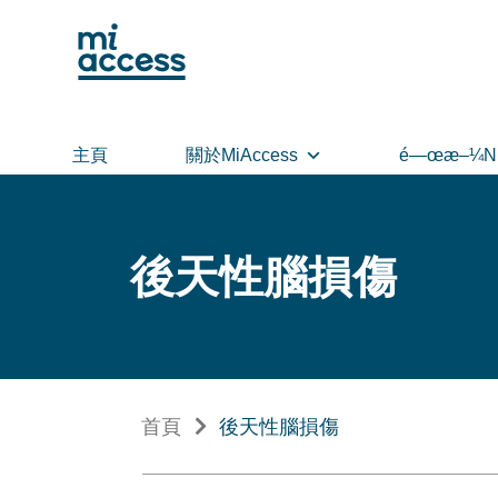
Skip
to
main
content
主頁
關於MiAccess
é—œæ–¼N
後天性腦損傷
首頁
後天性腦損傷