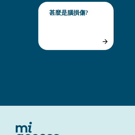
甚麼是腦損傷?