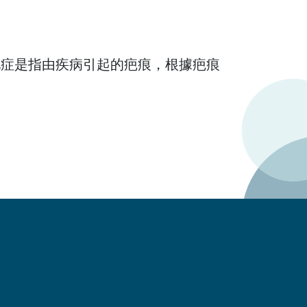
化症是指由疾病引起的疤痕，根據疤痕