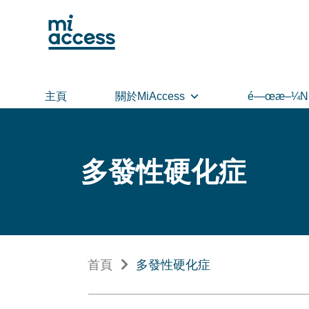
Skip
to
main
content
主頁
關於MiAccess
é—œæ–¼N
多發性硬化症
首頁
多發性硬化症