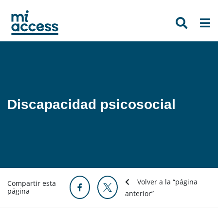
Skip
to
main
content
Discapacidad psicosocial
Volver a la “página
Compartir esta
página
anterior”