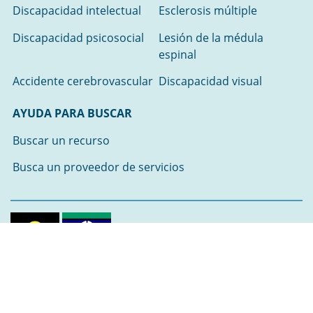
Discapacidad intelectual
Esclerosis múltiple
Discapacidad psicosocial
Lesión de la médula
espinal
Accidente cerebrovascular
Discapacidad visual
AYUDA PARA BUSCAR
Buscar un recurso
Busca un proveedor de servicios
Reconocemos a los dueños tradicionales de la tierra en
que trabajamos y vivimos.
Rendimos homenaje a los Ancianos pasados,