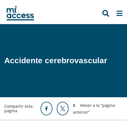
Skip
to
main
content
Accidente cerebrovascular
Volver a la “página
Compartir esta
página
anterior”