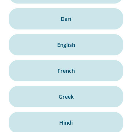
Dari
English
French
Greek
Hindi