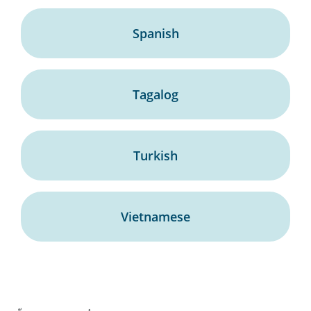
Spanish
Tagalog
Turkish
Vietnamese