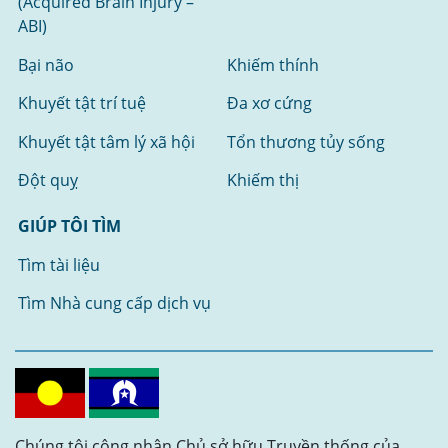
(Acquired Brain Injury –
ABI)
Bại não
Khiếm thính
Khuyết tật trí tuệ
Đa xơ cứng
Khuyết tật tâm lý xã hội
Tổn thương tủy sống
Đột quỵ
Khiếm thị
GIÚP TÔI TÌM
Tìm tài liệu
Tìm Nhà cung cấp dịch vụ
Chúng tôi công nhận Chủ sở hữu Truyền thống của