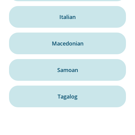
Italian
Macedonian
Samoan
Tagalog