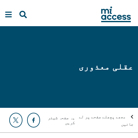
Ski
t
mai
conten
عقلی معذوری
مجھے پچھلے صفحے پر لے
یہ صفحہ شیئر
کریں
جائیں