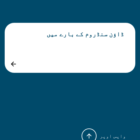
ڈاؤن سنڈروم کے بارے میں
واپس اوپر