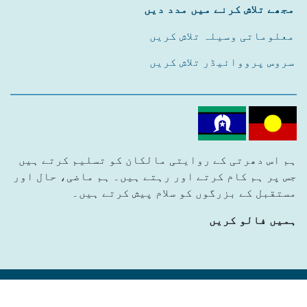
مجھے تلاش کرنے میں مدد دیں
معلوماتی وسیلہ تلاش کریں
سروس پرووائیڈر تلاش کریں
ہم اس دھرتی کے روایتی مالکان کو تسلیم کرتے ہیں
جس پر ہم کام کرتے اور رہتے ہیں۔ ہم ماضی، حال اور
مستقبل کے بزرگوں کو سلام پیش کرتے ہیں۔
ہمیں فالو کریں
Privacy Policy
|
MiAccess © 2024