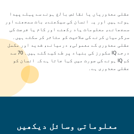
عقلی معذوریاں یا نقائص بالغ ہونے سے پہلے پیدا
ہوتے ہیں اور یہ انسان کی سیکھنے، بات سمجھنے اور
سمجھانے، معلومات یاد رکھنے اور کام یا فرصت کی
سرگرمیاں کرنے کی صلاحیت کو متاثر کر سکتے ہیں۔
عقلی معذوری کے معمولی، درمیانے، شدید اور مکمل
درجے IQ سکورز کی بنیاد پر طے کیے گئے ہیں۔ 70 سے
کم IQ ہونے کی صورت میں کہا جاتا ہے کہ انسان کو
عقلی معذوری ہے۔
معلوماتی وسائل دیکھیں