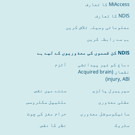
MiAccess کا تعارف
NDIS کا تعارف
معلوماتی وسیلہ تلاش کریں
ہم سے رابطہ کریں
NDIS کن قسموں کی معذوریوں کے لیے ہے
دماغ کو غیر پیدائشی
آٹزم
نقصان (Acquired brain
injury, ABI)
سیریبرل پالزی
سننے میں نقص
عقلی معذوری
ملٹیپل سکلروسس
سائیکوسوشل معذوری
حرام مغز کی چوٹ
سٹروک
نظر کا نقص