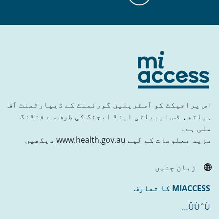
اس پراجیکٹ کو آسٹریلین گورنمنٹ کے ڈیپارٹمنٹ آف
ہیلتھ، ڈس ایبیلٹی اینڈ ایجنگ کی طرف سے فنڈنگ
ملی ہے۔
مزید معلومات کے لیے www.health.gov.au دیکھیں
زبان چنیں
MIACCESS کا تعارف
ÛÙˆÙ…