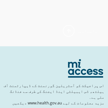
واپس اوپر
اس پراجیکٹ کو آسٹریلین گورنمنٹ کے ڈیپارٹمنٹ آف
ہیلتھ، ڈس ایبیلٹی اینڈ ایجنگ کی طرف سے فنڈنگ
ملی ہے۔
مزید معلومات کے لیے www.health.gov.au دیکھیں