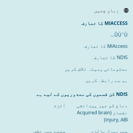
زبان چنیں
MIACCESS کا تعارف
ÛÙˆÙ…
MiAccess کا تعارف
NDIS کا تعارف
معلوماتی وسیلہ تلاش کریں
ہم سے رابطہ کریں
NDIS کن قسموں کی معذوریوں کے لیے ہے
دماغ کو غیر پیدائشی
آٹزم
نقصان (Acquired brain
injury, ABI)
سیریبرل پالزی
سننے میں نقص