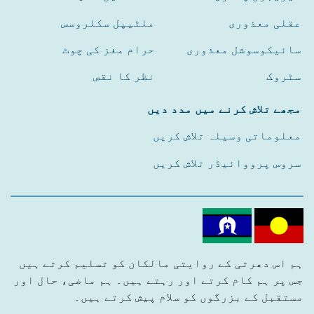
عقلی معذوری
ملٹیپل سکلروسس
سائیکوسوشل معذوری
حرام مغز کی چوٹ
سٹروک
نظر کا نقص
مجھے تلاش کرنے میں مدد دیں
معلوماتی وسیلہ تلاش کریں
سروس پرووائیڈر تلاش کریں
ہم اس دھرتی کے روایتی مالکان کو تسلیم کرتے ہیں
جس پر ہم کام کرتے اور رہتے ہیں۔ ہم ماضی، حال اور
مستقبل کے بزرگوں کو سلام پیش کرتے ہیں۔