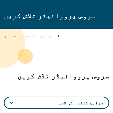
سروس پرووائیڈر تلاش کریں
مجھے پچھلے صفحے پر لے جائیں
سروس پرووائیڈر تلاش کریں
فراہم کنندہ کی قسم