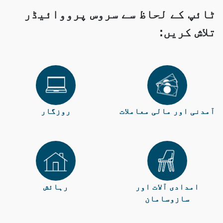
ٹائپ کے لحاظ سے سروس پرووائيڈر
تلاش کریں:
آمدنی اور مالی معاملات
روزگار
امدادی آلات اور
رہائش
سازوسامان