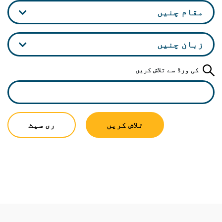
مقام چنیں
زبان چنیں
کی ورڈ سے تلاش کریں
تلاش کریں
ری سیٹ