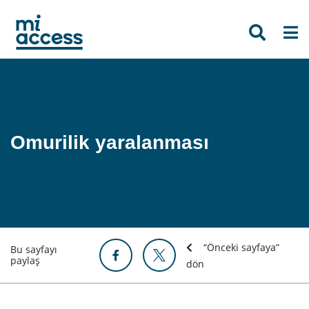
Skip
to
main
content
Omurilik yaralanması
“Önceki sayfaya”
Bu sayfayı
paylaş
dön