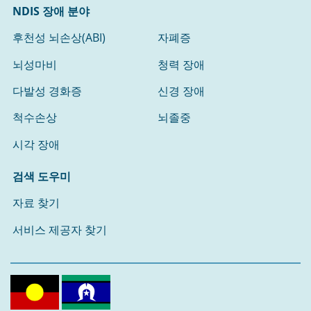
NDIS 장애 분야
후천성 뇌손상(ABI)
자폐증
뇌성마비
청력 장애
다발성 경화증
신경 장애
척수손상
뇌졸중
시각 장애
검색 도우미
자료 찾기
서비스 제공자 찾기