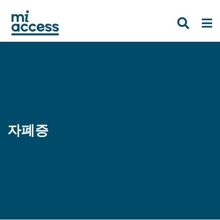
Skip
to
main
content
자폐증