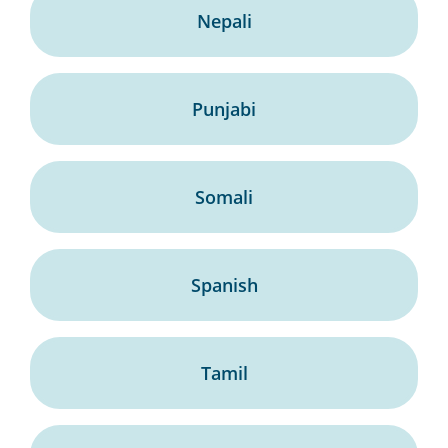
Nepali
Punjabi
Somali
Spanish
Tamil