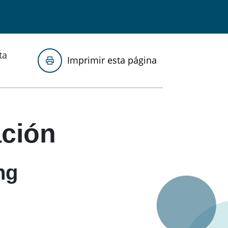
ta
Imprimir esta página
ación
ng