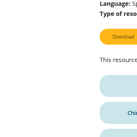
Language:
Sp
Type of reso
Download
This resource
Chi