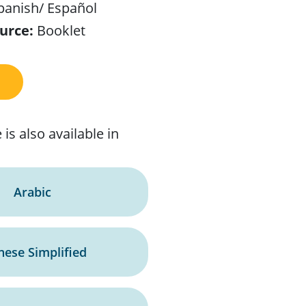
anish/ Español
urce:
Booklet
 is also available in
Arabic
nese Simplified