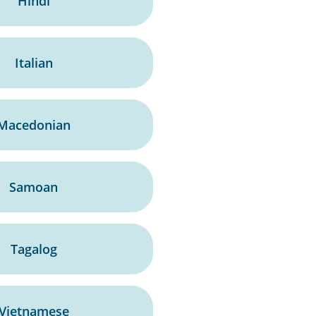
Hindi
Italian
Macedonian
Samoan
Tagalog
Vietnamese