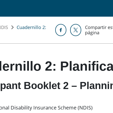
NDIS
Cuadernillo 2:
Compartir es
página
rnillo 2: Planific
ipant Booklet 2 – Planni
onal Disability Insurance Scheme (NDIS)