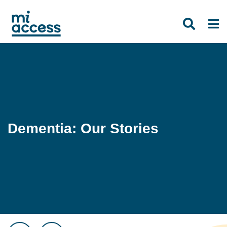
Skip
to
main
content
Dementia: Our Stories