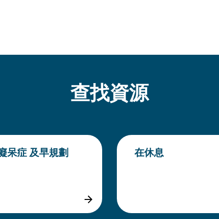
查找資源
癡呆症 及早規劃
在休息