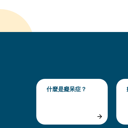
什麼是癡呆症？