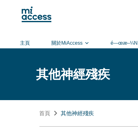
Skip
to
main
content
主頁
關於MiAccess
é—œæ–¼N
其他神經殘疾
首頁
其他神經殘疾