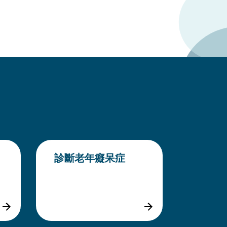
診斷老年癡呆症