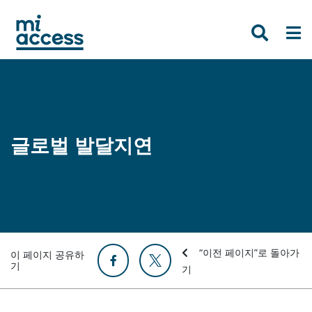
Skip
to
main
content
글로벌 발달지연
“이전 페이지”로 돌아가
이 페이지 공유하
기
기