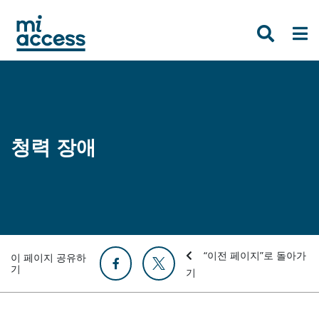
Skip
to
main
content
청력 장애
“이전 페이지”로 돌아가
이 페이지 공유하
기
기