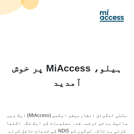
Ski
t
mai
conten
ہیلو، MiAccess پر خوش
آمدید
ملٹی لنگوئل انفارمیشن ایکسس (MiAccess) ایک ویب
سائیٹ ہے جو ترجمہ شدہ معلومات کو ایک جگہ اکٹھا
کرتی ہے تاکہ لوگوں کو NDIS کی خدمات حاصل کرنے