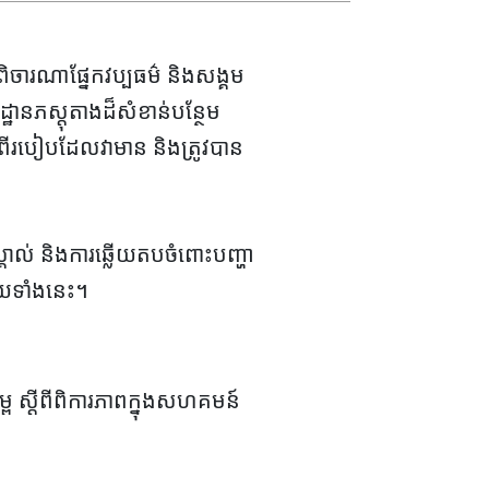
ចារណាផ្នែកវប្បធម៌ និងសង្គម
ឋានភស្តុតាងដ៏សំខាន់បន្ថែម
ពីរបៀបដែលវាមាន និងត្រូវបាន
ាល់ និងការឆ្លើយតបចំពោះបញ្ហា
ួយទាំងនេះ។
ព ស្តីពីពិការភាពក្នុងសហគមន៍