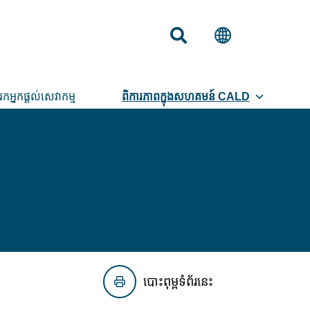
រកអ្នកផ្តល់សេវាកម្ម
ពិការភាពក្នុងសហគមន៍ CALD
បោះពុម្ពទំព័រនេះ