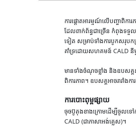
ការផ្តោតអារម្មណ៍លើបញ្ហាពិក
ដែលពាក់ព័ន្ធជាច្រើន កំពុងទទួ
ទៀត សម្រាប់ទាំងការបូកសរុបក
គាំទ្រដោយសហគមន៍ CALD នី
មានទាំងចំណុចខ្លាំង និងឧបសគ
ពិការភាព។ ឧបសគ្គអាចរារាំងកា
ការបោះពុម្ពផ្សាយ
ចុចប៊ូតុងខាងក្រោមដើម្បីចូលទៅ
CALD (ជាភាសាអង់គ្លេស)។