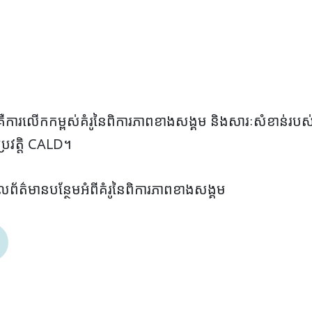
ះ គឺការលើកកម្ពស់គំរូនៃពិការភាពខាងសង្គម និងសារៈសំខាន់របស់វ
ប្រវត្តិ CALD។
លព័ត៌មានបន្ថែមអំពីគំរូនៃពិការភាពខាងសង្គម