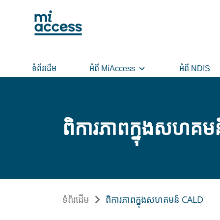
Skip
to
main
content
ទំព័រដើម
អំពី MiAccess
អំពី NDIS
ពិការភាពក្នុងសហគ
ទំព័រដើម
ពិការភាពក្នុងសហគមន៍ CALD