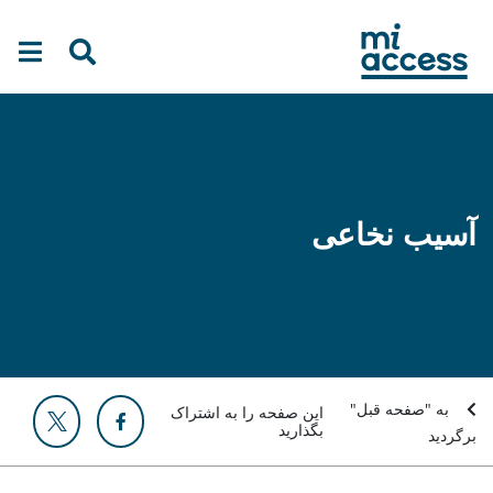
Ski
t
mai
conten
آسیب نخاعی
به "صفحه قبل"
این صفحه را به اشتراک
بگذارید
برگردید