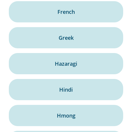
French
Greek
Hazaragi
Hindi
Hmong