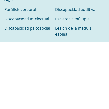
(ABI)
Parálisis cerebral
Discapacidad auditiva
Discapacidad intelectual
Esclerosis múltiple
Discapacidad psicosocial
Lesión de la médula
espinal
Accidente cerebrovascular
Discapacidad visual
AYUDA PARA BUSCAR
Buscar un recurso
Busca un proveedor de servicios
Reconocemos a los dueños tradicionales de la tierra en