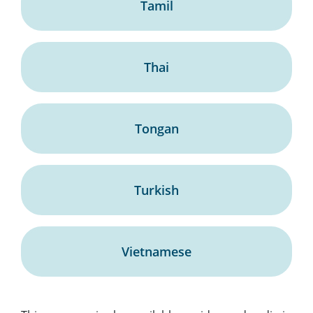
Tamil
Thai
Tongan
Turkish
Vietnamese