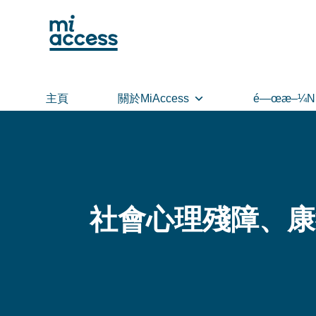
Skip
to
main
content
主頁
關於MiAccess
é—œæ–¼N
社會心理殘障、康