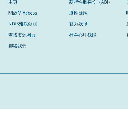
主頁
获得性脑损伤（ABI）
關於MiAccess
脑性瘫痪
NDIS殘疾類別
智力残障
查找资源网页
社会心理残障
聯絡我們