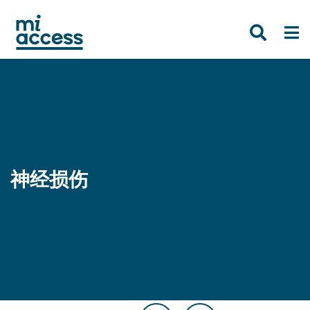
Skip
to
main
content
神经损伤