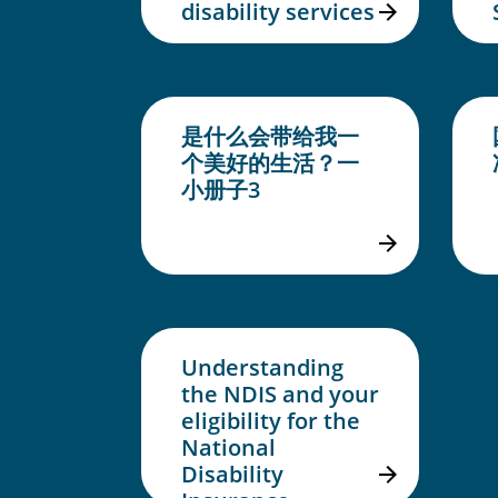
disability services
是什么会带给我一
个美好的生活？一
小册子3
Understanding
the NDIS and your
eligibility for the
National
Disability