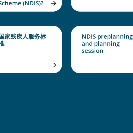
Scheme (NDIS)?
国家残疾人服务标
NDIS preplanning
准
and planning
session